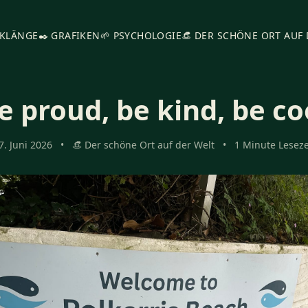
 KLÄNGE
✒️ GRAFIKEN
🌱 PSYCHOLOGIE
👒 DER SCHÖNE ORT AUF
e proud, be kind, be co
7. Juni 2026
•
👒 Der schöne Ort auf der Welt
•
1 Minute Leseze