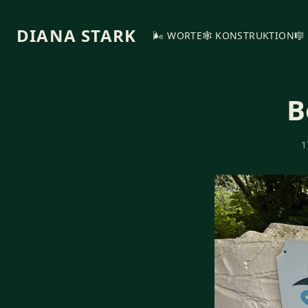
DIANA STARK
🌬️ WORTE
🕸️ KONSTRUKTION
🎼
B
1