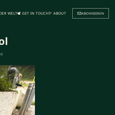
 DER WELT
🕊️ GET IN TOUCH
🏹 ABOUT
ABONNIEREN
ol
it