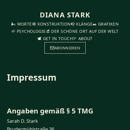
DIANA STARK
🌬️ WORTE
🕸️ KONSTRUKTION
🎼 KLÄNGE
✒️ GRAFIKEN
🌱 PSYCHOLOGIE
👒 DER SCHÖNE ORT AUF DER WELT
🕊️ GET IN TOUCH
🏹 ABOUT
ABONNIEREN
Impressum
Angaben gemäß § 5 TMG
Sarah D. Stark
Brudermühlstraße 36