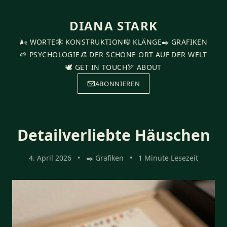
DIANA STARK
🌬️ WORTE
🕸️ KONSTRUKTION
🎼 KLÄNGE
✒️ GRAFIKEN
🌱 PSYCHOLOGIE
👒 DER SCHÖNE ORT AUF DER WELT
🕊️ GET IN TOUCH
🏹 ABOUT
ABONNIEREN
Detailverliebte Häuschen
4. April 2026
•
✒️ Grafiken
•
1 Minute Lesezeit