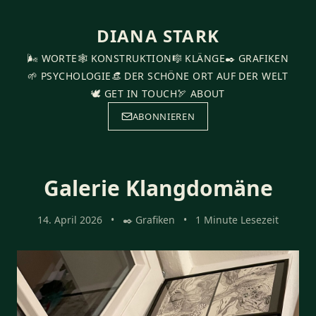
DIANA STARK
🌬️ WORTE
🕸️ KONSTRUKTION
🎼 KLÄNGE
✒️ GRAFIKEN
🌱 PSYCHOLOGIE
👒 DER SCHÖNE ORT AUF DER WELT
🕊️ GET IN TOUCH
🏹 ABOUT
ABONNIEREN
Galerie Klangdomäne
14. April 2026
•
✒️ Grafiken
•
1 Minute Lesezeit