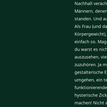
Nachhall veräch
Männern, denen 
standen. Und auc
Als Frau (und da
Körpergewicht),
einfach so. Mag 
du warst es nic
auszusehen, viel
zuzuhören. Ja m
gestalterische 
umgehen, ein te
funktionierende
hysterische Zick
machen! Nicht a