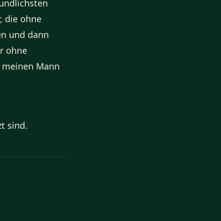
eundlichsten
r, die ohne
en und dann
r ohne
ch meinen Mann
t sind.