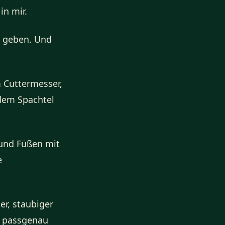
in mir.
u geben. Und
 Cuttermesser,
 dem Spachtel
 und Füßen mit
e
r, staubiger
r passgenau