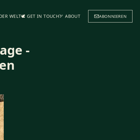
 DER WELT
🕊️ GET IN TOUCH
🏹 ABOUT
ABONNIEREN
age -
ten