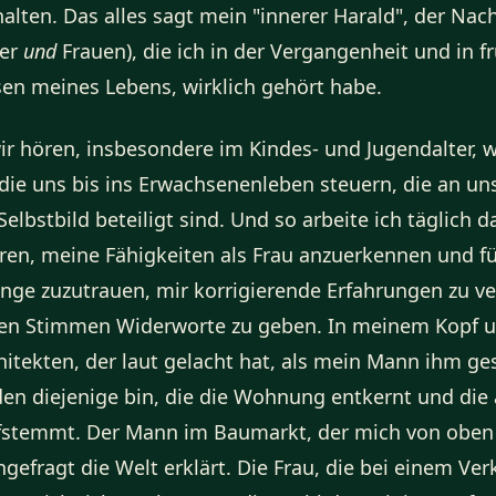
lten. Das alles sagt mein "innerer Harald", der Nac
ner
und
Frauen), die ich in der Vergangenheit und in f
en meines Lebens, wirklich gehört habe.
r hören, insbesondere im Kindes- und Jugendalter, 
die uns bis ins Erwachsenenleben steuern, die an u
elbstbild beteiligt sind. Und so arbeite ich täglich 
ieren, meine Fähigkeiten als Frau anzuerkennen und fü
inge zuzutrauen, mir korrigierende Erfahrungen zu ve
hen Stimmen Widerworte zu geben. In meinem Kopf 
itekten, der laut gelacht hat, als mein Mann ihm ge
den diejenige bin, die die Wohnung entkernt und die 
fstemmt. Der Mann im Baumarkt, der mich von oben 
gefragt die Welt erklärt. Die Frau, die bei einem Ve