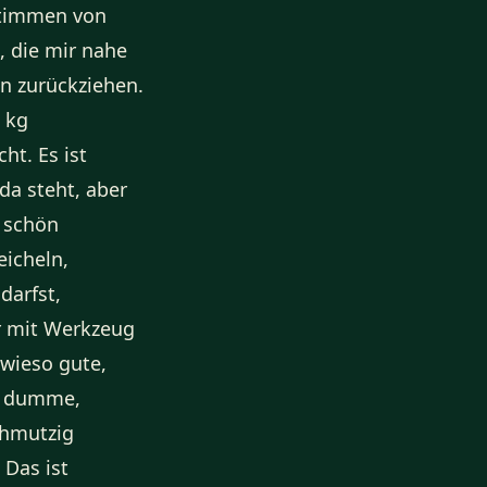
 Stimmen von
, die mir nahe
en zurückziehen.
0 kg
ht. Es ist
da steht, aber
, schön
eicheln,
darfst,
er mit Werkzeug
wieso gute,
nd dumme,
schmutzig
 Das ist