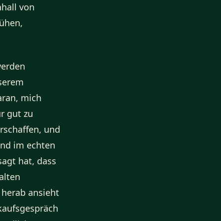
hhall von
rühen,
werden
nserem
daran, mich
r gut zu
rschaffen, und
und im echten
sagt hat, dass
alten
herab ansieht
rkaufsgespräch