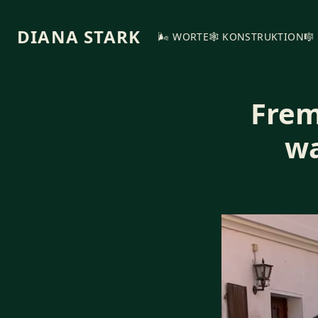
DIANA STARK
🌬️ WORTE
🕸️ KONSTRUKTION
🎼
Frem
wa