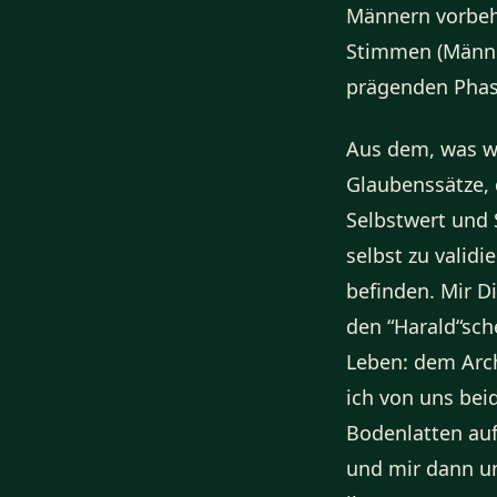
Männern vorbeha
Stimmen (Män
prägenden Phas
Aus dem, was wi
Glaubenssätze, 
Selbstwert und S
selbst zu valid
befinden. Mir D
den “Harald“sc
Leben: dem Arch
ich von uns bei
Bodenlatten au
und mir dann un