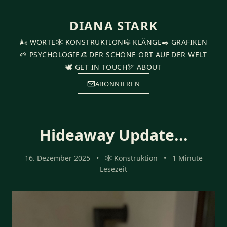
DIANA STARK
🌬️ WORTE
🕸️ KONSTRUKTION
🎼 KLÄNGE
✒️ GRAFIKEN
🌱 PSYCHOLOGIE
👒 DER SCHÖNE ORT AUF DER WELT
🕊️ GET IN TOUCH
🏹 ABOUT
ABONNIEREN
Hideaway Update...
16. Dezember 2025
•
🕸️ Konstruktion
•
1 Minute
Lesezeit