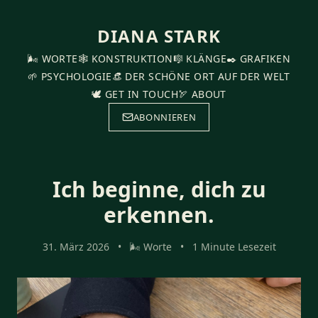
DIANA STARK
🌬️ WORTE
🕸️ KONSTRUKTION
🎼 KLÄNGE
✒️ GRAFIKEN
🌱 PSYCHOLOGIE
👒 DER SCHÖNE ORT AUF DER WELT
🕊️ GET IN TOUCH
🏹 ABOUT
ABONNIEREN
Ich beginne, dich zu
erkennen.
31. März 2026
•
🌬️ Worte
•
1 Minute Lesezeit