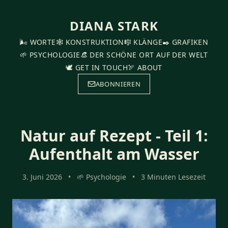
DIANA STARK
🌬️ WORTE
🕸️ KONSTRUKTION
🎼 KLÄNGE
✒️ GRAFIKEN
🌱 PSYCHOLOGIE
👒 DER SCHÖNE ORT AUF DER WELT
🕊️ GET IN TOUCH
🏹 ABOUT
ABONNIEREN
Natur auf Rezept - Teil 1:
Aufenthalt am Wasser
3. Juni 2026
•
🌱 Psychologie
•
3 Minuten Lesezeit