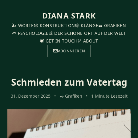
DIANA STARK
🌬️ WORTE
🕸️ KONSTRUKTION
🎼 KLÄNGE
✒️ GRAFIKEN
🌱 PSYCHOLOGIE
👒 DER SCHÖNE ORT AUF DER WELT
🕊️ GET IN TOUCH
🏹 ABOUT
ABONNIEREN
Schmieden zum Vatertag
31. Dezember 2025
•
✒️ Grafiken
•
1 Minute Lesezeit