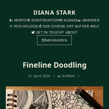
DIANA STARK
🌬️ WORTE
🕸️ KONSTRUKTION
🎼 KLÄNGE
✒️ GRAFIKEN
🌱 PSYCHOLOGIE
👒 DER SCHÖNE ORT AUF DER WELT
🕊️ GET IN TOUCH
🏹 ABOUT
ABONNIEREN
Fineline Doodling
12. April 2026
•
✒️ Grafiken
•