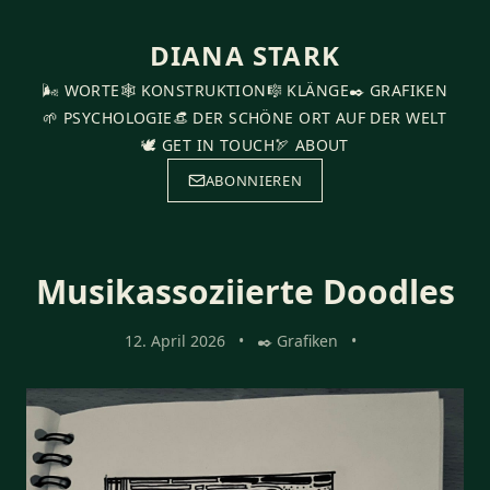
DIANA STARK
🌬️ WORTE
🕸️ KONSTRUKTION
🎼 KLÄNGE
✒️ GRAFIKEN
🌱 PSYCHOLOGIE
👒 DER SCHÖNE ORT AUF DER WELT
🕊️ GET IN TOUCH
🏹 ABOUT
ABONNIEREN
Musikassoziierte Doodles
12. April 2026
•
✒️ Grafiken
•