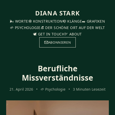
DIANA STARK
🌬️ WORTE
🕸️ KONSTRUKTION
🎼 KLÄNGE
✒️ GRAFIKEN
🌱 PSYCHOLOGIE
👒 DER SCHÖNE ORT AUF DER WELT
🕊️ GET IN TOUCH
🏹 ABOUT
ABONNIEREN
Berufliche
Missverständnisse
21. April 2026
•
🌱 Psychologie
•
3 Minuten Lesezeit