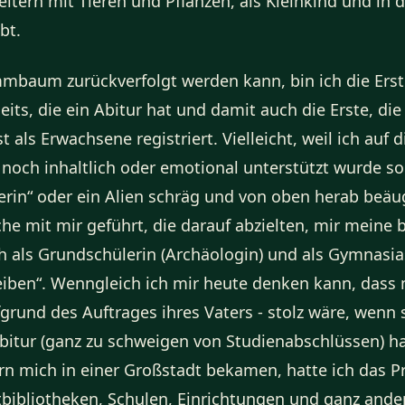
eltern mit Tieren und Pflanzen, als Kleinkind und in
bt.
mbaum zurückverfolgt werden kann, bin ich die Erst
eits, die ein Abitur hat und damit auch die Erste, die 
t als Erwachsene registriert. Vielleicht, weil ich auf 
l noch inhaltlich oder emotional unterstützt wurde s
terin“ oder ein Alien schräg und von oben herab beäu
e mit mir geführt, die darauf abzielten, mir meine b
h als Grundschülerin (Archäologin) und als Gymnasias
eiben“. Wenngleich ich mir heute denken kann, dass 
fgrund des Auftrages ihres Vaters - stolz wäre, wenn 
Abitur (ganz zu schweigen von Studienabschlüssen) h
rn mich in einer Großstadt bekamen, hatte ich das Pr
bibliotheken, Schulen, Einrichtungen und ganz anders