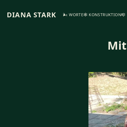
DIANA STARK
🌬️ WORTE
🕸️ KONSTRUKTION
🎼
Mit