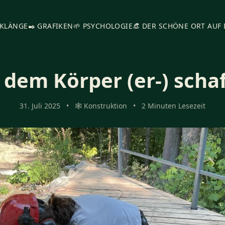
 KLÄNGE
✒️ GRAFIKEN
🌱 PSYCHOLOGIE
👒 DER SCHÖNE ORT AUF
 dem Körper (er-) scha
31. Juli 2025
•
🕸️ Konstruktion
•
2 Minuten Lesezeit