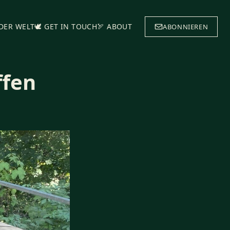
 DER WELT
🕊️ GET IN TOUCH
🏹 ABOUT
ABONNIEREN
ffen