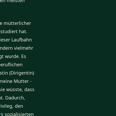
 den meisten
e mütterlicher
studiert hat.
dieser Laufbahn
ondern vielmehr
gt wurde. Es
eruflichen
tin (Dirigentin)
meine Mutter -
sie wüsste, dass
at. Dadurch,
ivileg, den
 sozialisierten