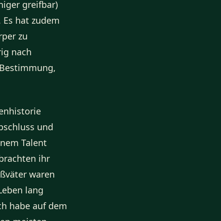
iger greifbar)
 Es hat zudem
rper zu
rig nach
r Bestimmung,
enhistorie
abschluss und
inem Talent
brachten ihr
oßväter waren
Leben lang
Ich habe auf dem