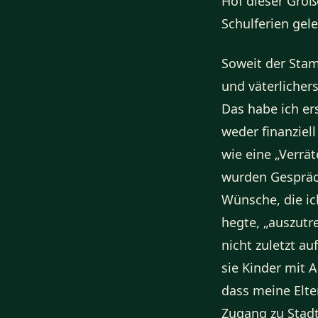
Hof dieser Groß
Schulferien gele
Soweit der Stam
und väterlichers
Das habe ich ers
weder finanziel
wie eine „Verrä
wurden Gespräch
Wünsche, die ic
hegte, „auszutr
nicht zuletzt au
sie Kinder mit 
dass meine Elte
Zugang zu Stadt